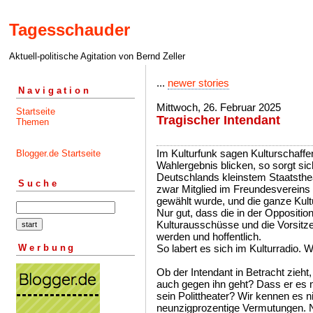
Tagesschauder
Aktuell-politische Agitation von Bernd Zeller
...
newer stories
Navigation
Mittwoch, 26. Februar 2025
Startseite
Tragischer Intendant
Themen
Im Kulturfunk sagen Kulturschaffen
Blogger.de Startseite
Wahlergebnis blicken, so sorgt sic
Deutschlands kleinstem Staatsthea
Suche
zwar Mitglied im Freundesvereins 
gewählt wurde, und die ganze Kultu
Nur gut, dass die in der Opposition
Kulturausschüsse und die Vorsitz
werden und hoffentlich.
Werbung
So labert es sich im Kulturradio. 
Ob der Intendant in Betracht zieht
auch gegen ihn geht? Dass er es 
sein Polittheater? Wir kennen es n
neunzigprozentige Vermutungen. N