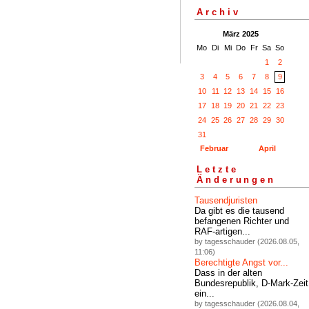
Archiv
März 2025
Mo
Di
Mi
Do
Fr
Sa
So
1
2
3
4
5
6
7
8
9
10
11
12
13
14
15
16
17
18
19
20
21
22
23
24
25
26
27
28
29
30
31
Februar
April
Letzte
Änderungen
Tausendjuristen
Da gibt es die tausend
befangenen Richter und
RAF-artigen...
by tagesschauder (2026.08.05,
11:06)
Berechtigte Angst vor...
Dass in der alten
Bundesrepublik, D-Mark-Zeit
ein...
by tagesschauder (2026.08.04,