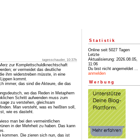
Statistik
Online seit 5027 Tagen
Letzte
Aktualisierung: 2026.08.05,
tagesschauder, 10:37h
11:06
 Merz zur Komplettschuldknechtschaft
Du bist nicht angemeldet ...
erden; er vermeidet das deutliche
anmelden
die ihm widerstreben müsste, in eine
e Lippen kommt.
Werbung
 immer, das sind die Akteure, die das
tungsdeutsch, wo das Reden in Metaphern
anklichen Schritt aufwenden muss zum
ussage zu verstehen, gleichsam
finden. Man versteht, was es heißten soll,
st, wie es dasteht.
wieso man bei den vermeintlichen
rünen in der Mehrheit zu haben. Das kann
es.
 kommen. Die zieren sich nun, das ist