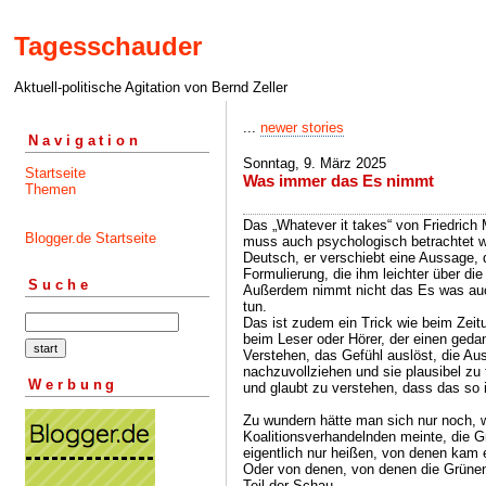
Tagesschauder
Aktuell-politische Agitation von Bernd Zeller
...
newer stories
Navigation
Sonntag, 9. März 2025
Startseite
Was immer das Es nimmt
Themen
Das „Whatever it takes“ von Friedrich
Blogger.de Startseite
muss auch psychologisch betrachtet w
Deutsch, er verschiebt eine Aussage, 
Formulierung, die ihm leichter über di
Suche
Außerdem nimmt nicht das Es was auch
tun.
Das ist zudem ein Trick wie beim Zei
beim Leser oder Hörer, der einen ged
Verstehen, das Gefühl auslöst, die A
nachzuvollziehen und sie plausibel zu 
Werbung
und glaubt zu verstehen, dass das so i
Zu wundern hätte man sich nur noch, 
Koalitionsverhandelnden meinte, die G
eigentlich nur heißen, von denen kam 
Oder von denen, von denen die Grünen
Teil der Schau.