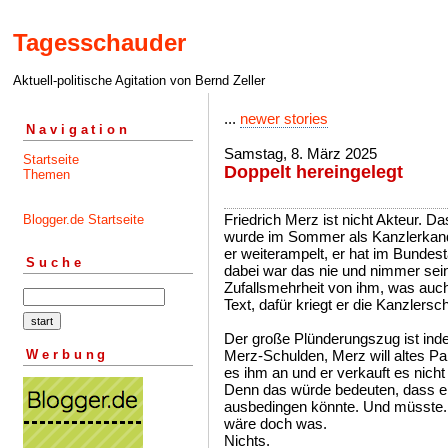
Tagesschauder
Aktuell-politische Agitation von Bernd Zeller
...
newer stories
Navigation
Samstag, 8. März 2025
Startseite
Doppelt hereingelegt
Themen
Friedrich Merz ist nicht Akteur. D
Blogger.de Startseite
wurde im Sommer als Kanzlerkand
er weiterampelt, er hat im Bundes
Suche
dabei war das nie und nimmer seine
Zufallsmehrheit von ihm, was auch 
Text, dafür kriegt er die Kanzlersch
Der große Plünderungszug ist ind
Werbung
Merz-Schulden, Merz will altes Pa
es ihm an und er verkauft es nicht
Denn das würde bedeuten, dass er
ausbedingen könnte. Und müsste. 
wäre doch was.
Nichts.