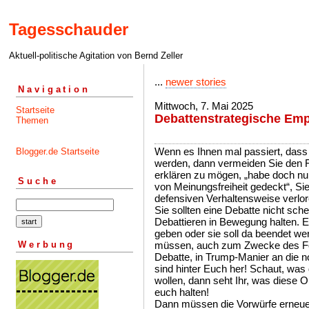
Tagesschauder
Aktuell-politische Agitation von Bernd Zeller
...
newer stories
Navigation
Mittwoch, 7. Mai 2025
Startseite
Debattenstrategische Em
Themen
Wenn es Ihnen mal passiert, dass S
Blogger.de Startseite
werden, dann vermeiden Sie den Fe
erklären zu mögen, „habe doch nur“
Suche
von Meinungsfreiheit gedeckt“, S
defensiven Verhaltensweise verlor
Sie sollten eine Debatte nicht sc
Debattieren in Bewegung halten. E
geben oder sie soll da beendet we
Werbung
müssen, auch zum Zwecke des Fo
Debatte, in Trump-Manier an die n
sind hinter Euch her! Schaut, was 
wollen, dann seht Ihr, was diese
euch halten!
Dann müssen die Vorwürfe erneue