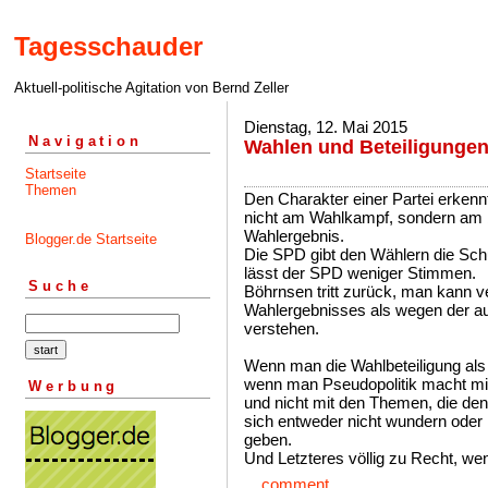
Tagesschauder
Aktuell-politische Agitation von Bernd Zeller
Dienstag, 12. Mai 2015
Navigation
Wahlen und Beteiligunge
Startseite
Themen
Den Charakter einer Partei erke
nicht am Wahlkampf, sondern am
Wahlergebnis.
Blogger.de Startseite
Die SPD gibt den Wählern die Schu
lässt der SPD weniger Stimmen.
Suche
Böhrnsen tritt zurück, man kann 
Wahlergebnisses als wegen der au
verstehen.
Wenn man die Wahlbeteiligung als 
wenn man Pseudopolitik macht mit
Werbung
und nicht mit den Themen, die den
sich entweder nicht wundern oder
geben.
Und Letzteres völlig zu Recht, wen
...
comment