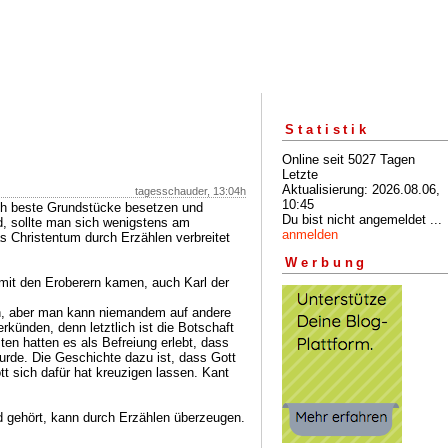
Statistik
Online seit 5027 Tagen
Letzte
Aktualisierung: 2026.08.06,
tagesschauder, 13:04h
10:45
och beste Grundstücke besetzen und
Du bist nicht angemeldet ...
, sollte man sich wenigstens am
anmelden
s Christentum durch Erzählen verbreitet
Werbung
mit den Eroberern kamen, auch Karl der
en, aber man kann niemandem auf andere
rkünden, denn letztlich ist die Botschaft
ten hatten es als Befreiung erlebt, dass
urde. Die Geschichte dazu ist, dass Gott
t sich dafür hat kreuzigen lassen. Kant
nd gehört, kann durch Erzählen überzeugen.