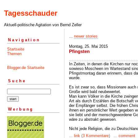
Tagesschauder
Aktuell-politische Agitation von Bernd Zeller
...
newer stories
Navigation
Montag, 25. Mai 2015
Startseite
Pfingsten
Themen
In Zeiten, in denen die Kirchen nur n
Blogger.de Startseite
sowieso Moscheen im Wartestand sind
Pfingstmontag daran erinnern, dass da
wurde.
Suche
Es ist zwar so, dass Missionare auch 
Große wird bald neubewertet.
Man kann Völker in die Kirche zwing
Art als durch Erzählen die Botschaft ve
der Empfänger selbst. Die frühen Chris
Werbung
ihnen ein persönlicher Wert gegeben w
sie liebt und der menschgewordene Got
wäre zu abstrakt gewesen.
Nicht jede Religion, die zu Deutschla
...
link
(
3 Kommentare
) ...
comment