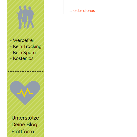
...
older stories