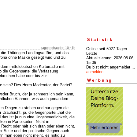
Statistik
tagesschauder, 10:41h
Online seit 5027 Tagen
ie Thüringen-Landtagsaffäre, und das
Letzte
orona ohne Maske gezeigt wird und zu
Aktualisierung: 2026.08.06,
15:06
 dem mitteldeutschen Kulturradio mit
Du bist nicht angemeldet ...
ob die Gegenpartei die Verfassung
anmelden
brochen habe oder bis zur
Werbung
 sein? Des Herrn Moderator, der Partei?
weder Bruch, der ja schmerzlich sein kann,
echtlichen Rahmen, was auch jemandem
den Dingen zu stehen und nur gegen die
 Draufsicht, ja, die Gegenpartei „hat die
 das ist ja nun eine Ungeheuerlichkeit, die
ken in Parteiseiten. Nicht in
Recht oder hält sich dran oder eben nicht,
er Seite und der politische Gegner auch
nn man eben nicht meint, es nötig zu