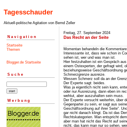
Tagesschauder
Aktuell-politische Agitation von Bernd Zeller
Freitag, 27. September 2024
Navigation
Das Recht an der Seite
Startseite
Momentan behandeln die Kommentare d
Themen
Interessante ist, dass wie schon in C
sehen ist, wer und was man ist.
Hier festzuhalten ist ein Gespräch aus
Blogger.de Startseite
einem Ostexperten, der gefragt wird, 
beziehungsweise Geschäftsordnung ge
Schmerzgrenze ausreize.
Suche
Wessen Schmerz soll da an der Grenze
Der Experte sagt: beides.
Was ja eigentlich nicht sein kann, ent
oder nur Ausreizung, dann eben im r
wehtut, aber auszuhalten sein muss.
Der Experte versucht weiterhin, über 
Werbung
Gegenpartei zu sein, er sagt aus seiner
Geschäftsordnung auf ihrer Seite“. Und
gar nicht danach klingt. Da ist das Den
Rechtskategorien. Man entspricht dem 
aber man hat nicht das Recht auf sein
nicht, das kann man nur so sehen, we