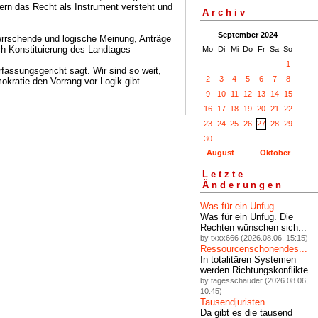
ern das Recht als Instrument versteht und
Archiv
September 2024
errschende und logische Meinung, Anträge
h Konstituierung des Landtages
Mo
Di
Mi
Do
Fr
Sa
So
1
fassungsgericht sagt. Wir sind so weit,
2
3
4
5
6
7
8
okratie den Vorrang vor Logik gibt.
9
10
11
12
13
14
15
16
17
18
19
20
21
22
23
24
25
26
27
28
29
30
August
Oktober
Letzte
Änderungen
Was für ein Unfug....
Was für ein Unfug. Die
Rechten wünschen sich...
by txxx666 (2026.08.06, 15:15)
Ressourcenschonendes...
In totalitären Systemen
werden Richtungskonflikte...
by tagesschauder (2026.08.06,
10:45)
Tausendjuristen
Da gibt es die tausend