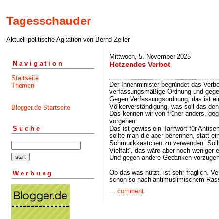
Tagesschauder
Aktuell-politische Agitation von Bernd Zeller
Mittwoch, 5. November 2025
Navigation
Hetzendes Verbot
Startseite
Der Innenminister begründet das Verbo
Themen
verfassungsmäßige Ordnung und gegen
Gegen Verfassungsordnung, das ist e
Völkerverständigung, was soll das d
Blogger.de Startseite
Das kennen wir von früher anders, ge
vorgehen.
Das ist gewiss ein Tarnwort für Antis
Suche
sollte man die aber benennen, statt e
Schmuckkästchen zu verwenden. Sollte
Vielfalt“, das wäre aber noch weniger e
Und gegen andere Gedanken vorzugehe
Ob das was nützt, ist sehr fraglich, Ve
Werbung
schon so nach antimuslimischem Ras
...
comment