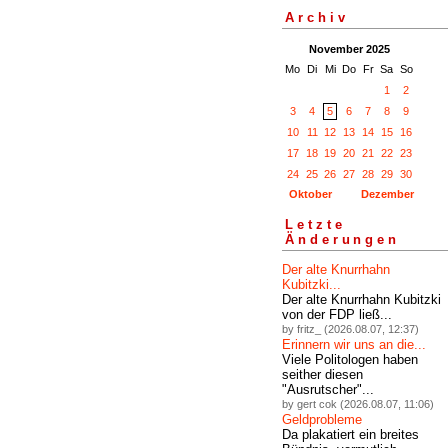
Archiv
November 2025
Mo
Di
Mi
Do
Fr
Sa
So
1
2
3
4
5
6
7
8
9
10
11
12
13
14
15
16
17
18
19
20
21
22
23
24
25
26
27
28
29
30
Oktober
Dezember
Letzte
Änderungen
Der alte Knurrhahn
Kubitzki...
Der alte Knurrhahn Kubitzki
von der FDP ließ...
by fritz_ (2026.08.07, 12:37)
Erinnern wir uns an die...
Viele Politologen haben
seither diesen
"Ausrutscher"...
by gert cok (2026.08.07, 11:06)
Geldprobleme
Da plakatiert ein breites