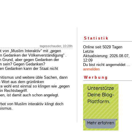
Statistik
tagesschauder, 10:28h
Online seit 5029 Tagen
t von „Muslim Interaktiv“ mit „gegen
Letzte
 Gedanken der Völkerverständigung“ .
Aktualisierung: 2026.08.07,
in Grund, aber gegen Gedanken der
12:09
enn sein? Gegen Gedanken?
Du bist nicht angemeldet ...
gen Gedanken kann der Staat nicht
anmelden
emitismus und weitere üble Sachen, dann
Werbung
in Wort aus dem grünlinken
 wohl erst einmal so klingen wie „gegen
in Rechtsbegriff.
n, ist damit auch schon angelegt.
rbot von Muslim interaktiv klingt doch
sismus.