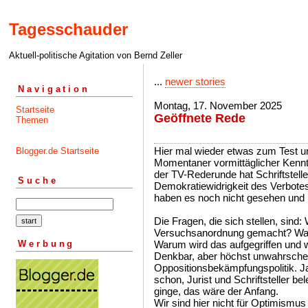
Tagesschauder
Aktuell-politische Agitation von Bernd Zeller
...
newer stories
Navigation
Montag, 17. November 2025
Startseite
Geöffnete Rede
Themen
Hier mal wieder etwas zum Test u
Blogger.de Startseite
Momentaner vormittäglicher Kenntn
der TV-Rederunde hat Schriftstell
Suche
Demokratiewidrigkeit des Verbotes 
haben es noch nicht gesehen und 
Die Fragen, die sich stellen, sin
Versuchsanordnung gemacht? Was
Werbung
Warum wird das aufgegriffen und 
Denkbar, aber höchst unwahrschein
Oppositionsbekämpfungspolitik. J
schon, Jurist und Schriftsteller b
ginge, das wäre der Anfang.
Wir sind hier nicht für Optimismus