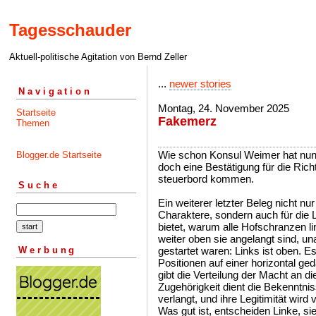
Tagesschauder
Aktuell-politische Agitation von Bernd Zeller
...
newer stories
Navigation
Montag, 24. November 2025
Startseite
Fakemerz
Themen
Wie schon Konsul Weimer hat nun 
Blogger.de Startseite
doch eine Bestätigung für die Rich
steuerbord kommen.
Suche
Ein weiterer letzter Beleg nicht nu
Charaktere, sondern auch für die L
bietet, warum alle Hofschranzen li
weiter oben sie angelangt sind, un
Werbung
gestartet waren: Links ist oben. E
Positionen auf einer horizontal ge
gibt die Verteilung der Macht an d
Zugehörigkeit dient die Bekenntni
verlangt, und ihre Legitimität wird
Was gut ist, entscheiden Linke, s