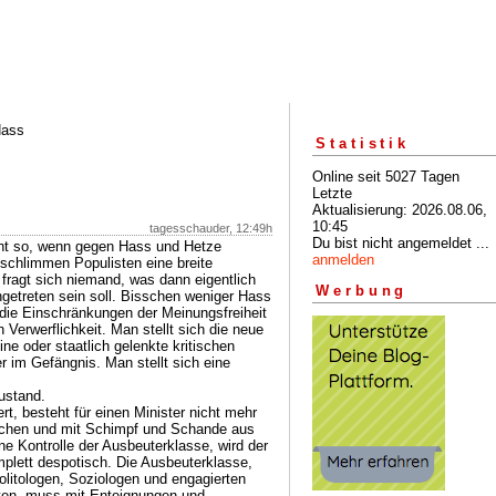
Hass
Statistik
Online seit 5027 Tagen
Letzte
Aktualisierung: 2026.08.06,
10:45
tagesschauder, 12:49h
Du bist nicht angemeldet ...
ht so, wenn gegen Hass und Hetze
anmelden
schlimmen Populisten eine breite
 fragt sich niemand, was dann eigentlich
Werbung
ingetreten sein soll. Bisschen weniger Hass
 die Einschränkungen der Meinungsfreiheit
 Verwerflichkeit. Man stellt sich die neue
ne oder staatlich gelenkte kritischen
er im Gefängnis. Man stellt sich eine
ustand.
iert, besteht für einen Minister nicht mehr
achen und mit Schimpf und Schande aus
ne Kontrolle der Ausbeuterklasse, wird der
omplett despotisch. Die Ausbeuterklasse,
Politologen, Soziologen und engagierten
sten, muss mit Enteignungen und