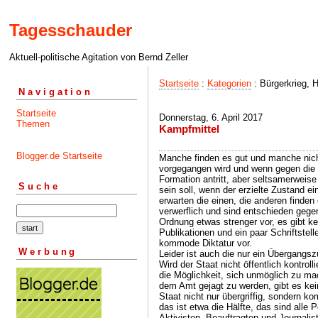
Tagesschauder
Aktuell-politische Agitation von Bernd Zeller
Startseite
:
Kategorien
: Bürgerkrieg, 
Navigation
Startseite
Donnerstag, 6. April 2017
Themen
Kampfmittel
Blogger.de Startseite
Manche finden es gut und manche nic
vorgegangen wird und wenn gegen die 
Formation antritt, aber seltsamerweise
Suche
sein soll, wenn der erzielte Zustand e
erwarten die einen, die anderen finden
verwerflich und sind entschieden gegen
Ordnung etwas strenger vor, es gibt kei
Publikationen und ein paar Schriftstell
kommode Diktatur vor.
Werbung
Leider ist auch die nur ein Übergangsz
Wird der Staat nicht öffentlich kontroll
die Möglichkeit, sich unmöglich zu m
dem Amt gejagt zu werden, gibt es kei
Staat nicht nur übergriffig, sondern k
das ist etwa die Hälfte, das sind alle 
Aktivisten, Beauftragten und Journali