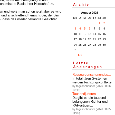
konomische Basis ihrer Herrschaft zu
Archiv
an und weiß man schon jetzt,aber es wird
August 2026
 und anschließend herrscht der, der den
Mo
Di
Mi
Do
Fr
Sa
So
n, dass das wieder bekannte Gesichter
1
2
3
4
5
6
7
8
9
10
11
12
13
14
15
16
17
18
19
20
21
22
23
24
25
26
27
28
29
30
31
Juli
Letzte
Änderungen
Ressourcenschonendes...
In totalitären Systemen
werden Richtungskonflikte...
by tagesschauder (2026.08.06,
10:45)
Tausendjuristen
Da gibt es die tausend
befangenen Richter und
RAF-artigen...
by tagesschauder (2026.08.05,
11:06)