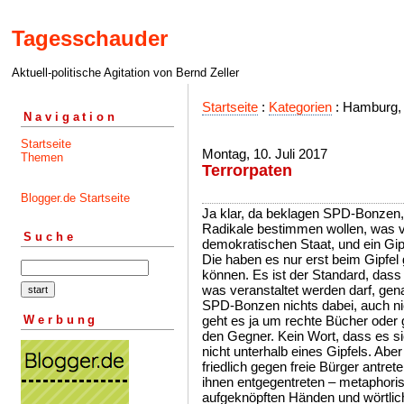
Tagesschauder
Aktuell-politische Agitation von Bernd Zeller
Startseite
:
Kategorien
: Hamburg, 
Navigation
Startseite
Montag, 10. Juli 2017
Themen
Terrorpaten
Blogger.de Startseite
Ja klar, da beklagen SPD-Bonzen, 
Radikale bestimmen wollen, was ve
Suche
demokratischen Staat, und ein Gipf
Die haben es nur erst beim Gipfel 
können. Es ist der Standard, dass 
was veranstaltet werden darf, gena
SPD-Bonzen nichts dabei, auch ni
Werbung
geht es ja um rechte Bücher oder
den Gegner. Kein Wort, dass es si
nicht unterhalb eines Gipfels. Abe
friedlich gegen freie Bürger antret
ihnen entgegentreten – metaphoris
aufgeknöpften Händen und wörtlic