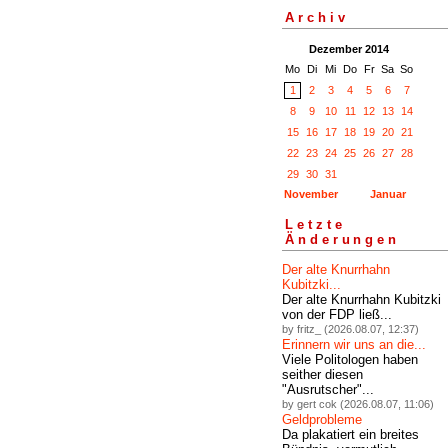
Archiv
Dezember 2014
Mo
Di
Mi
Do
Fr
Sa
So
1
2
3
4
5
6
7
8
9
10
11
12
13
14
15
16
17
18
19
20
21
22
23
24
25
26
27
28
29
30
31
November
Januar
Letzte
Änderungen
Der alte Knurrhahn
Kubitzki...
Der alte Knurrhahn Kubitzki
von der FDP ließ...
by fritz_ (2026.08.07, 12:37)
Erinnern wir uns an die...
Viele Politologen haben
seither diesen
"Ausrutscher"...
by gert cok (2026.08.07, 11:06)
Geldprobleme
Da plakatiert ein breites