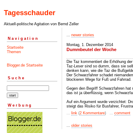
Tagesschauder
Aktuell-politische Agitation von Bernd Zeller
...
newer stories
Navigation
Montag, 1. Dezember 2014
Startseite
Dummbeutel der Woche
Themen
Die Taz kommentiert die Erhöhung der
Blogger.de Startseite
Taz-Leser sind so dumm, dass sie se
denken kann, wie die Taz die Bußgeld
Der Schwarzfahrer schadet niemandem,
Suche
blockieren Wege für Fuß und Fahrrad.
Gegen den Begriff Schwarzfahren hat 
das ist ja überflüssig, wenn Schwarzfah
Auf ein Argument wurde verzichtet: D
Werbung
steigt das Risiko für Busfahrer, Frustr
...
link
(
2 Kommentare
) ...
comment
...
older stories