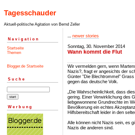
Tagesschauder
Aktuell-politische Agitation von Bernd Zeller
...
newer stories
Navigation
Sonntag, 30. November 2014
Startseite
Wann kommt die Flut
Themen
Wir vermelden gern, wenn Martenste
Blogger.de Startseite
Nazis?, fragt er angesichts der s
Günter "Die Blechtrommel" Grass 
Suche
gegen das deutsche Volk.
„Die Wahrscheinlichkeit, dass dies
gering. Einer Verwirklichung des G
liebgewonnene Grundrechte im Wege
Werbung
Bevölkerung ein echtes Akzeptanzp
Hilfsbereitschaft leider in den selt
Alle können nicht Nazis sein, es gi
Nazis die anderen sind.