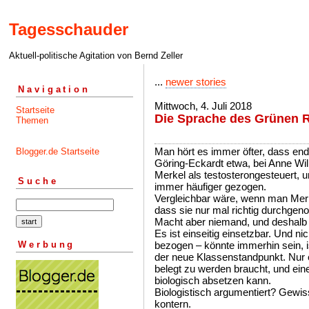
Tagesschauder
Aktuell-politische Agitation von Bernd Zeller
...
newer stories
Navigation
Mittwoch, 4. Juli 2018
Startseite
Die Sprache des Grünen R
Themen
Man hört es immer öfter, dass end
Blogger.de Startseite
Göring-Eckardt etwa, bei Anne Wil
Merkel als testosterongesteuert, 
Suche
immer häufiger gezogen.
Vergleichbar wäre, wenn man Merk
dass sie nur mal richtig durchg
Macht aber niemand, und deshalb 
Es ist einseitig einsetzbar. Und n
Werbung
bezogen – könnte immerhin sein, is
der neue Klassenstandpunkt. Nur eb
belegt zu werden braucht, und ein
biologisch absetzen kann.
Biologistisch argumentiert? Gewiss
kontern.