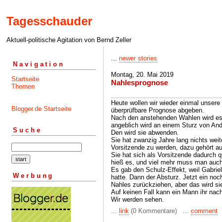
Tagesschauder
Aktuell-politische Agitation von Bernd Zeller
...
newer stories
Navigation
Montag, 20. Mai 2019
Startseite
Nahlesprognose
Themen
Heute wollen wir wieder einmal unsere 
Blogger.de Startseite
überprüfbare Prognose abgeben.
Nach den anstehenden Wahlen wird es
angeblich wird an einem Sturz von And
Suche
Den wird sie abwenden.
Sie hat zwanzig Jahre lang nichts wei
Vorsitzende zu werden, dazu gehört au
Sie hat sich als Vorsitzende dadurch qua
hieß es, und viel mehr muss man auch
Es gab den Schulz-Effekt, weil Gabriel
Werbung
hatte. Dann der Absturz. Jetzt ein noc
Nahles zurückziehen, aber das wird sie
Auf keinen Fall kann ein Mann ihr nach
Wir werden sehen.
...
link
(0 Kommentare) ...
comment