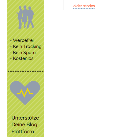
...
older stories