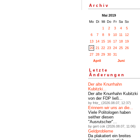
Archiv
Mai 2019
Mo
Di
Mi
Do
Fr
Sa
So
1
2
3
4
5
6
7
8
9
10
11
12
13
14
15
16
17
18
19
20
21
22
23
24
25
26
27
28
29
30
31
April
Juni
Letzte
Änderungen
Der alte Knurrhahn
Kubitzki...
Der alte Knurrhahn Kubitzki
von der FDP ließ...
by fritz_ (2026.08.07, 12:37)
Erinnern wir uns an die...
Viele Politologen haben
seither diesen
"Ausrutscher"...
by gert cok (2026.08.07, 11:06)
Geldprobleme
Da plakatiert ein breites