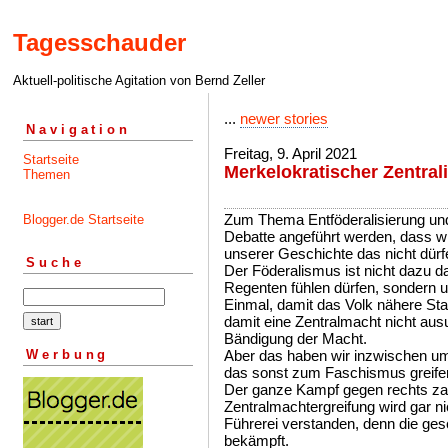
Tagesschauder
Aktuell-politische Agitation von Bernd Zeller
...
newer stories
Navigation
Freitag, 9. April 2021
Startseite
Merkelokratischer Zentra
Themen
Zum Thema Entföderalisierung und
Blogger.de Startseite
Debatte angeführt werden, dass wi
unserer Geschichte das nicht dür
Suche
Der Föderalismus ist nicht dazu da
Regenten fühlen dürfen, sondern 
Einmal, damit das Volk nähere Sta
damit eine Zentralmacht nicht aus
Bändigung der Macht.
Werbung
Aber das haben wir inzwischen um
das sonst zum Faschismus greifen
Der ganze Kampf gegen rechts zah
Zentralmachtergreifung wird gar n
Führerei verstanden, denn die ges
bekämpft.