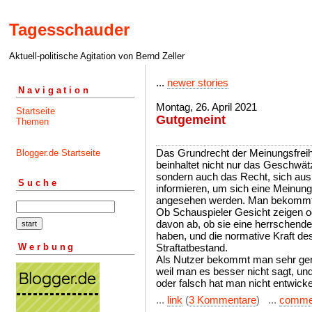
Tagesschauder
Aktuell-politische Agitation von Bernd Zeller
...
newer stories
Navigation
Montag, 26. April 2021
Startseite
Gutgemeint
Themen
Das Grundrecht der Meinungsfrei
Blogger.de Startseite
beinhaltet nicht nur das Geschwätzr
sondern auch das Recht, sich aus 
Suche
informieren, um sich eine Meinung 
angesehen werden. Man bekommt I
Ob Schauspieler Gesicht zeigen o
davon ab, ob sie eine herrschende
haben, und die normative Kraft des
Werbung
Straftatbestand.
Als Nutzer bekommt man sehr gena
weil man es besser nicht sagt, und
oder falsch hat man nicht entwicke
...
link
(
3 Kommentare
) ...
comme