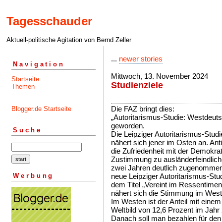
Tagesschauder
Aktuell-politische Agitation von Bernd Zeller
...
newer stories
Navigation
Mittwoch, 13. November 2024
Startseite
Studienziele
Themen
Die FAZ bringt dies:
Blogger.de Startseite
„Autoritarismus-Studie: Westdeuts
geworden.
Suche
Die Leipziger Autoritarismus-Stud
nähert sich jener im Osten an. An
die Zufriedenheit mit der Demokrat
Zustimmung zu ausländerfeindlic
zwei Jahren deutlich zugenommen
Werbung
neue Leipziger Autoritarismus-Stu
dem Titel „Vereint im Ressentiment
nähert sich die Stimmung im West
Im Westen ist der Anteil mit eine
Weltbild von 12,6 Prozent im Jahr
Danach soll man bezahlen für den A