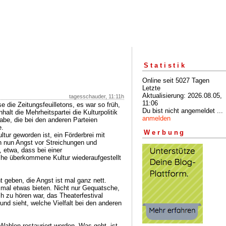
Statistik
Online seit 5027 Tagen
Letzte
Aktualisierung: 2026.08.05,
tagesschauder, 11:11h
11:06
e die Zeitungsfeuilletons, es war so früh,
Du bist nicht angemeldet ...
alt die Mehrheitspartei die Kulturpolitik
anmelden
be, die bei den anderen Parteien
e.
Werbung
tur geworden ist, ein Förderbrei mit
n nun Angst vor Streichungen und
 etwa, dass bei einer
he überkommene Kultur wiederaufgestellt
 geben, die Angst ist mal ganz nett.
a mal etwas bieten. Nicht nur Gequatsche,
 zu hören war, das Theaterfestival
d sieht, welche Vielfalt bei den anderen
Wahlen restauriert werden. Was geht, ist,