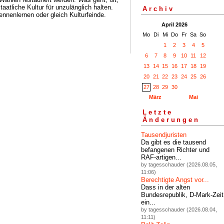
aatliche Kultur für unzulänglich halten.
Archiv
ennenlernen oder gleich Kulturfeinde.
April 2026
Mo
Di
Mi
Do
Fr
Sa
So
1
2
3
4
5
6
7
8
9
10
11
12
13
14
15
16
17
18
19
20
21
22
23
24
25
26
27
28
29
30
März
Mai
Letzte
Änderungen
Tausendjuristen
Da gibt es die tausend
befangenen Richter und
RAF-artigen...
by tagesschauder (2026.08.05,
11:06)
Berechtigte Angst vor...
Dass in der alten
Bundesrepublik, D-Mark-Zeit
ein...
by tagesschauder (2026.08.04,
11:11)