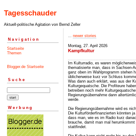
Tagesschauder
Aktuell-politische Agitation von Bernd Zeller
...
newer stories
Navigation
Montag, 27. April 2026
Startseite
Kampfkultur
Themen
Im Kulturradio, es waren möglicherweis
Blogger.de Startseite
thematisierte man, dass in Sachsen-Anh
ganz oben im Wahlprogramm stehen ha
üblicherweise kurz vor Schluss komm
Suche
Was dann auch erklärt, was aus der Kul
Kulturgequatsche. Die Profiteure habe
betreiben noch mehr Kulturgequatsche,
Regierungsübernahme dann altertümlic
werde.
Werbung
Die Regierungsübernahme wird es nicht
Die Kulturförderfinanzierten könnten j
dass man, wie es im Radio kurz danach
brauche, damit man mal herumkommt un
stattfindet.
Die Kultur kann nicht mehr bis zu den 