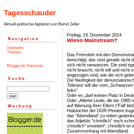
Tagesschauder
Aktuell-politische Agitation von Bernd Zeller
Freitag, 19. Dezember 2014
Navigation
Wieso Mainstream?
Startseite
Themen
Das Fremdeln mit den Demonstrante
berechtigt; das sind gerade nicht
sich nicht ranwanzen. Die sind i
Blogger.de Startseite
nicht braucht, nicht will und nicht
angezogen sind, wie die sich geben
Suche
Die Niedrigkeit der denunziatoris
Toleranz will der vom „Schwarzen 
links“.
Oder es „darf keinen Platz in Deut
Oder „Allerlei Leute, die bis 198
auf Warnung ihrer Eltern (“Fall’ blo
Werbung
Halstücher der DDR-Pioniere truge
das “Abendland” zu retten gedenke
das Adjektiv “christlich” noch sch
christlich” erweitert“, christlich i
Zusammenhang mit Abendland.