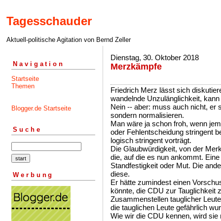
Tagesschauder
Aktuell-politische Agitation von Bernd Zeller
Dienstag, 30. Oktober 2018
Navigation
Merzkämpfe
Startseite
Themen
Friedrich Merz lässt sich diskutie
wandelnde Unzulänglichkeit, kann 
Nein -- aber: muss auch nicht, er 
Blogger.de Startseite
sondern normalisieren.
Man wäre ja schon froh, wenn jem
Suche
oder Fehlentscheidung stringent b
logisch stringent vorträgt.
Die Glaubwürdigkeit, von der Merke
die, auf die es nun ankommt. Eine 
Standfestigkeit oder Mut. Die and
diese.
Werbung
Er hätte zumindest einen Vorschus
könnte, die CDU zur Tauglichkeit
Zusammenstellen tauglicher Leute
die tauglichen Leute gefährlich wu
Wie wir die CDU kennen, wird sie