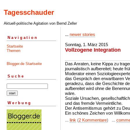
Tagesschauder
Aktuell-politische Agitation von Bernd Zeller
...
newer stories
Navigation
Sonntag, 1. März 2015
Startseite
Vollzogene Integration
Themen
Das Anraten, keine Kippa zu tragen
Blogger.de Startseite
journalistisch aufbereitet; heute f
Moderator einen Soziologieexper
Suche
das Gespräch den erwartbaren Ver
geradezu, dass die Geschichte de
aufbereitet wird ohne die Benenn
wäre.
Soziale Ursachen, gesellschaftlic
Werbung
und das fremde Vermeintliche.
Der Antisemitismus gehört zu Deu
Ein schönes Zeichen von Willkomm
...
link
(
2 Kommentare
) ...
comme