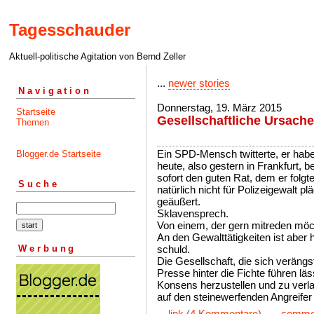
Tagesschauder
Aktuell-politische Agitation von Bernd Zeller
...
newer stories
Navigation
Donnerstag, 19. März 2015
Startseite
Gesellschaftliche Ursach
Themen
Ein SPD-Mensch twitterte, er hab
Blogger.de Startseite
heute, also gestern in Frankfurt, b
sofort den guten Rat, dem er folgte
Suche
natürlich nicht für Polizeigewalt p
geäußert.
Sklavensprech.
Von einem, der gern mitreden möc
An den Gewalttätigkeiten ist aber h
Werbung
schuld.
Die Gesellschaft, die sich verängs
Presse hinter die Fichte führen läs
Konsens herzustellen und zu verla
auf den steinewerfenden Angreifer
...
link
(
4 Kommentare
) ...
comme