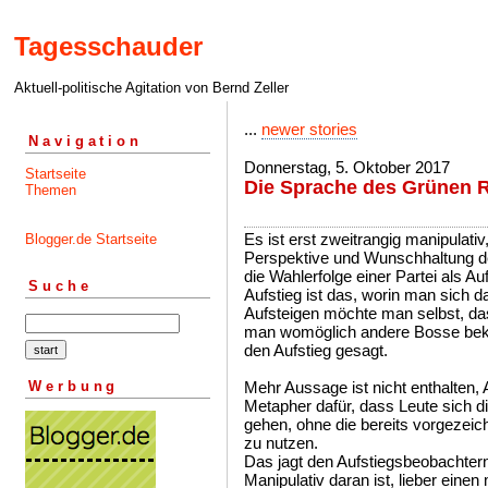
Tagesschauder
Aktuell-politische Agitation von Bernd Zeller
...
newer stories
Navigation
Donnerstag, 5. Oktober 2017
Startseite
Die Sprache des Grünen R
Themen
Es ist erst zweitrangig manipulativ
Blogger.de Startseite
Perspektive und Wunschhaltung de
die Wahlerfolge einer Partei als Au
Suche
Aufstieg ist das, worin man sich da
Aufsteigen möchte man selbst, da
man womöglich andere Bosse beko
den Aufstieg gesagt.
Werbung
Mehr Aussage ist nicht enthalten, Au
Metapher dafür, dass Leute sich d
gehen, ohne die bereits vorgezeic
zu nutzen.
Das jagt den Aufstiegsbeobachtern 
Manipulativ daran ist, lieber eine