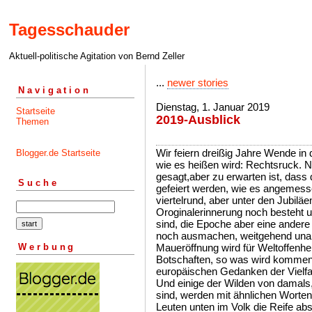
Tagesschauder
Aktuell-politische Agitation von Bernd Zeller
...
newer stories
Navigation
Dienstag, 1. Januar 2019
Startseite
2019-Ausblick
Themen
Wir feiern dreißig Jahre Wende in 
Blogger.de Startseite
wie es heißen wird: Rechtsruck. Nei
gesagt,aber zu erwarten ist, dass 
Suche
gefeiert werden, wie es angemesse
viertelrund, aber unter den Jubiläen
Oroginalerinnerung noch besteht u
sind, die Epoche aber eine andere 
noch ausmachen, weitgehend unab
Werbung
Maueröffnung wird für Weltoffenhe
Botschaften, so was wird kommen. 
europäischen Gedanken der Vielfal
Und einige der Wilden von damals,
sind, werden mit ähnlichen Worte
Leuten unten im Volk die Reife a