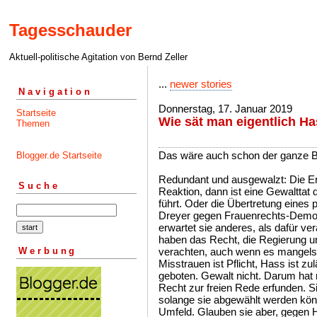
Tagesschauder
Aktuell-politische Agitation von Bernd Zeller
...
newer stories
Navigation
Donnerstag, 17. Januar 2019
Startseite
Wie sät man eigentlich H
Themen
Das wäre auch schon der ganze Bei
Blogger.de Startseite
Redundant und ausgewalzt: Die Emo
Suche
Reaktion, dann ist eine Gewalttat
führt. Oder die Übertretung eines
Dreyer gegen Frauenrechts-Demons
erwartet sie anderes, als dafür v
haben das Recht, die Regierung un
Werbung
verachten, auch wenn es mangels B
Misstrauen ist Pflicht, Hass ist z
geboten. Gewalt nicht. Darum hat 
Recht zur freien Rede erfunden. S
solange sie abgewählt werden könne
Umfeld. Glauben sie aber, gegen H