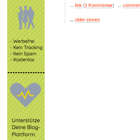
...
link
(
1 Kommentar
) ...
commen
...
older stories