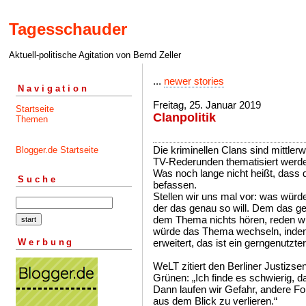
Tagesschauder
Aktuell-politische Agitation von Bernd Zeller
...
newer stories
Navigation
Freitag, 25. Januar 2019
Startseite
Clanpolitik
Themen
Die kriminellen Clans sind mittlerw
Blogger.de Startseite
TV-Rederunden thematisiert werd
Was noch lange nicht heißt, dass d
Suche
befassen.
Stellen wir uns mal vor: was würd
der das genau so will. Dem das gef
dem Thema nichts hören, reden wi
würde das Thema wechseln, inde
Werbung
erweitert, das ist ein gerngenutzte
WeLT zitiert den Berliner Justizse
Grünen: „Ich finde es schwierig, 
Dann laufen wir Gefahr, andere For
aus dem Blick zu verlieren.“