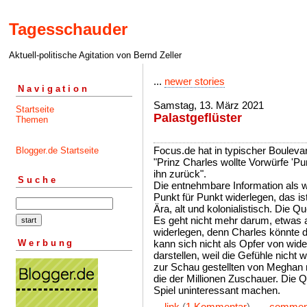
Tagesschauder
Aktuell-politische Agitation von Bernd Zeller
...
newer stories
Navigation
Samstag, 13. März 2021
Startseite
Palastgeflüster
Themen
Focus.de hat in typischer Boulev
Blogger.de Startseite
"Prinz Charles wollte Vorwürfe 'Pu
ihn zurück".
Suche
Die entnehmbare Information als wa
Punkt für Punkt widerlegen, das i
Ära, alt und kolonialistisch. Die Q
Es geht nicht mehr darum, etwas 
widerlegen, denn Charles könnte di
Werbung
kann sich nicht als Opfer von wid
darstellen, weil die Gefühle nicht
zur Schau gestellten von Meghan
die der Millionen Zuschauer. Die 
Spiel uninteressant machen.
...
link
(
1 Kommentar
) ...
commen