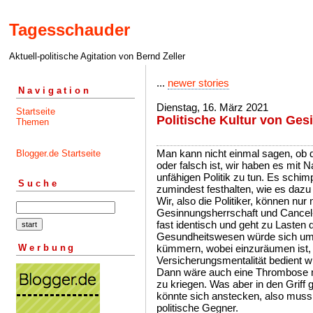
Tagesschauder
Aktuell-politische Agitation von Bernd Zeller
...
newer stories
Navigation
Dienstag, 16. März 2021
Startseite
Politische Kultur von Ge
Themen
Man kann nicht einmal sagen, ob d
Blogger.de Startseite
oder falsch ist, wir haben es mit N
unfähigen Politik zu tun. Es schim
Suche
zumindest festhalten, wie es daz
Wir, also die Politiker, können nu
Gesinnungsherrschaft und Cancel-
fast identisch und geht zu Lasten
Gesundheitswesen würde sich um d
Werbung
kümmern, wobei einzuräumen ist,
Versicherungsmentalität bedient wür
Dann wäre auch eine Thrombose mit
zu kriegen. Was aber in den Griff g
könnte sich anstecken, also muss e
politische Gegner.