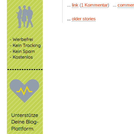
...
link
(
1 Kommentar
) ...
commen
...
older stories