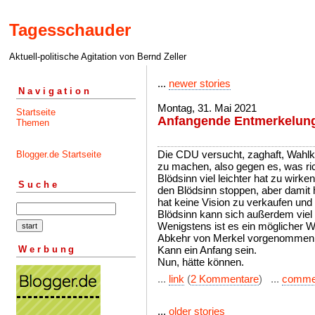
Tagesschauder
Aktuell-politische Agitation von Bernd Zeller
...
newer stories
Navigation
Montag, 31. Mai 2021
Startseite
Anfangende Entmerkelun
Themen
Die CDU versucht, zaghaft, Wahl
Blogger.de Startseite
zu machen, also gegen es, was rich
Blödsinn viel leichter hat zu wir
Suche
den Blödsinn stoppen, aber damit 
hat keine Vision zu verkaufen und
Blödsinn kann sich außerdem viel
Wenigstens ist es ein möglicher 
Abkehr von Merkel vorgenommen
Werbung
Kann ein Anfang sein.
Nun, hätte können.
...
link
(
2 Kommentare
) ...
comme
...
older stories