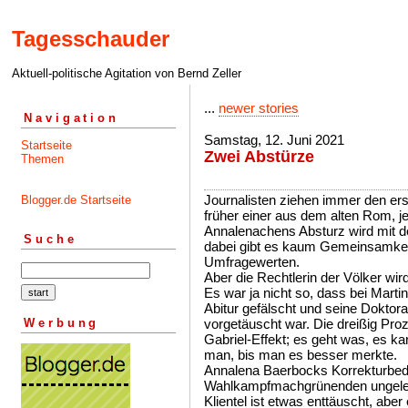
Tagesschauder
Aktuell-politische Agitation von Bernd Zeller
...
newer stories
Navigation
Samstag, 12. Juni 2021
Startseite
Zwei Abstürze
Themen
Journalisten ziehen immer den ers
Blogger.de Startseite
früher einer aus dem alten Rom, j
Annalenachens Absturz wird mit d
Suche
dabei gibt es kaum Gemeinsamkei
Umfragewerten.
Aber die Rechtlerin der Völker wir
Es war ja nicht so, dass bei Marti
Abitur gefälscht und seine Doktorar
Werbung
vorgetäuscht war. Die dreißig Pr
Gabriel-Effekt; es geht was, es 
man, bis man es besser merkte.
Annalena Baerbocks Korrekturbed
Wahlkampfmachgrünenden ungelege
Klientel ist etwas enttäuscht, abe