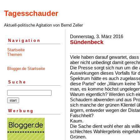
Tagesschauder
Aktuell-politische Agitation von Bernd Zeller
Donnerstag, 3. März 2016
Navigation
Sündenbeck
Startseite
Themen
Viele haben darauf gewartet, dass
aber nicht unbedingt damit gerech
Die Presse sorgt sich nun um die
Blogger.de Startseite
Auswirkungen dieses Vorfalls für d
Spektrum hätte es auch zugelasse
Suche
diese Partei“ oder „Warum keine To
man, es komme höchst ungelegen
Warum eigentlich? Werden sich ein
Schaudern abwenden und aus Pro
sich manche der grünen Klientel ü
ärgern, entweder wegen der Dist
Werbung
Falschheit?
Kaum.
Die Sache dient wohl eher als wil
schlechtes Wahlergebnis eingefahr
Grünen.