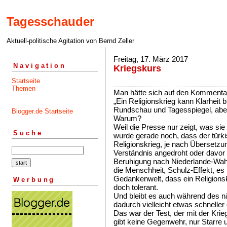
Tagesschauder
Aktuell-politische Agitation von Bernd Zeller
Freitag, 17. März 2017
Navigation
Kriegskurs
Startseite
Themen
Man hätte sich auf den Kommentar
„Ein Religionskrieg kann Klarheit b
Rundschau und Tagesspiegel, aber
Blogger.de Startseite
Warum?
Weil die Presse nur zeigt, was sie
Suche
wurde gerade noch, dass der türk
Religionskrieg, je nach Übersetzu
Verständnis angedroht oder davor
Beruhigung nach Niederlande-Wahl
die Menschheit, Schulz-Effekt, es 
Gedankenwelt, dass ein Religions
Werbung
doch tolerant.
Und bleibt es auch während des nä
dadurch vielleicht etwas schneller 
Das war der Test, der mit der Kri
gibt keine Gegenwehr, nur Starre 