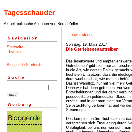
Tagesschauder
Aktuell-politische Agitation von Bernd Zeller
...
newer stories
Navigation
Sonntag, 19. März 2017
Startseite
Die Getriebenenantreiber
Themen
Das lesenswerte und empfehlenswerte
Blogger.de Startseite
Getriebenen“ gibt nicht nur auf ersch
in die Art, wie derzeit Politik gemacht
höchsten Entsetzen, dass die ideologi
Suche
durchwuchernd ist, wie man es befürch
Das ist Wandlitz, nur mit viel mehr Gel
Denn wer hat denn getrieben, vor wem
Entscheidungen und der damit verbund
pseudoelitären politmedialen Blase, in
erzählt, und in der man nicht nur Veran
Werbung
Selbstachtung verloren hat und wo de
Steuerung ist.
Das komplementäre Buch dazu ist das 
versprechen sich Erneuerung durch Neu
Unfähigkeit, bei uns nun wünscht man 
auch nur bessere Menschen aufgrund ih