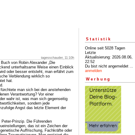
Statistik
Online seit 5028 Tagen
Letzte
Aktualisierung: 2026.08.06,
tagesschauder, 11:10h
22:52
 Buch von Robin Alexander „Die
Du bist nicht angemeldet ...
reckend unterhaltsame Weise einen Einblick
anmelden
 wird oder besser entsteht, man erfährt zum
sche Verblendung wirklich so
Werbung
tet hat.
d.
 fürchtete man sich bei den anstehenden
enen Verantwortung? Vor einer
 der wahr ist, was man sich gegenseitig
twortlichkeiten, sondern jede
mzufolge Angst das letzte Element der
Peter-Prinzip. Die Führenden
einstellungen, das ist ein Zeichen der
genetische Auffrischung, Fachkräfte oder
rer Traumatisierung. Man projiziert die