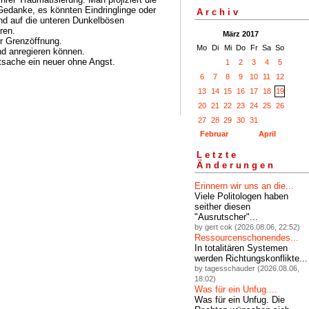
edanke, es könnten Eindringlinge oder
Archiv
und auf die unteren Dunkelbösen
ren.
März 2017
er Grenzöffnung.
Mo
Di
Mi
Do
Fr
Sa
So
nd anregieren können.
tsache ein neuer ohne Angst.
1
2
3
4
5
6
7
8
9
10
11
12
13
14
15
16
17
18
19
20
21
22
23
24
25
26
27
28
29
30
31
Februar
April
Letzte
Änderungen
Erinnern wir uns an die...
Viele Politologen haben
seither diesen
"Ausrutscher"...
by gert cok (2026.08.06, 22:52)
Ressourcenschonendes...
In totalitären Systemen
werden Richtungskonflikte...
by tagesschauder (2026.08.06,
18:02)
Was für ein Unfug....
Was für ein Unfug. Die