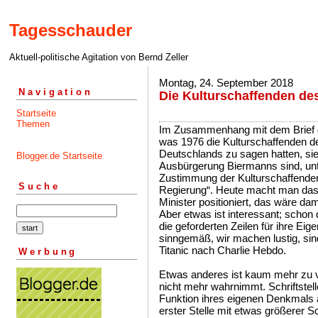
Tagesschauder
Aktuell-politische Agitation von Bernd Zeller
Montag, 24. September 2018
Navigation
Die Kulturschaffenden de
Startseite
Themen
Im Zusammenhang mit dem Brief d
was 1976 die Kulturschaffenden d
Deutschlands zu sagen hatten, sie 
Blogger.de Startseite
Ausbürgerung Biermanns sind, unt
Zustimmung der Kulturschaffenden
Suche
Regierung“. Heute macht man das
Minister positioniert, das wäre da
Aber etwas ist interessant; schon
die geforderten Zeilen für ihre Ei
sinngemäß, wir machen lustig, sind
Titanic nach Charlie Hebdo.
Werbung
Etwas anderes ist kaum mehr zu 
nicht mehr wahrnimmt. Schriftstel
Funktion ihres eigenen Denkmals au
erster Stelle mit etwas größerer Sc