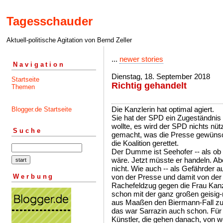
Tagesschauder
Aktuell-politische Agitation von Bernd Zeller
...
newer stories
Navigation
Dienstag, 18. September 2018
Startseite
Richtig gehandelt
Themen
Die Kanzlerin hat optimal agiert.
Blogger.de Startseite
Sie hat der SPD ein Zugeständnis
wollte, es wird der SPD nichts nüt
Suche
gemacht, was die Presse gewünscht
die Koalition gerettet.
Der Dumme ist Seehofer -- als ob
wäre. Jetzt müsste er handeln. Abe
nicht. Wie auch -- als Gefährder a
Werbung
von der Presse und damit von der Ö
Rachefeldzug gegen die Frau Kan
schon mit der ganz großen geis
aus Maaßen den Biermann-Fall zu m
das war Sarrazin auch schon. Für 
Künstler, die gehen danach, von 