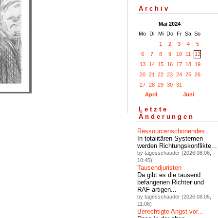
Archiv
Mai 2024
Mo
Di
Mi
Do
Fr
Sa
So
1
2
3
4
5
6
7
8
9
10
11
12
13
14
15
16
17
18
19
20
21
22
23
24
25
26
27
28
29
30
31
April
Juni
Letzte
Änderungen
Ressourcenschonendes...
In totalitären Systemen
werden Richtungskonflikte...
by tagesschauder (2026.08.06,
10:45)
Tausendjuristen
Da gibt es die tausend
befangenen Richter und
RAF-artigen...
by tagesschauder (2026.08.05,
11:06)
Berechtigte Angst vor...