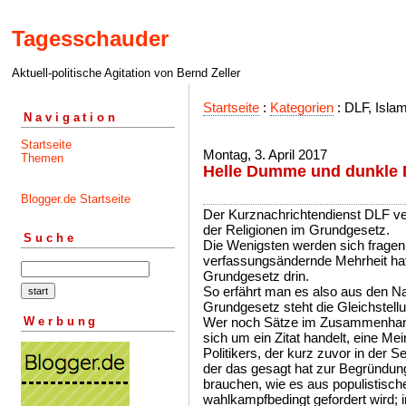
Tagesschauder
Aktuell-politische Agitation von Bernd Zeller
Startseite
:
Kategorien
: DLF, Isla
Navigation
Startseite
Montag, 3. April 2017
Themen
Helle Dumme und dunkl
Blogger.de Startseite
Der Kurznachrichtendienst DLF ve
der Religionen im Grundgesetz.
Suche
Die Wenigsten werden sich fragen
verfassungsändernde Mehrheit hat, 
Grundgesetz drin.
So erfährt man es also aus den Na
Grundgesetz steht die Gleichstellu
Werbung
Wer noch Sätze im Zusammenhang
sich um ein Zitat handelt, eine M
Politikers, der kurz zuvor in der
der das gesagt hat zur Begründun
brauchen, wie es aus populistisc
wahlkampfbedingt gefordert wird; 