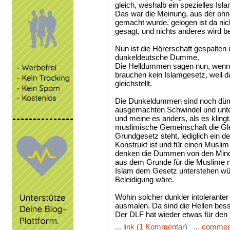
gleich, weshalb ein spezielles Isl
Das war die Meinung, aus der ohn
gemacht wurde, gelogen ist da nich
gesagt, und nichts anderes wird be
Nun ist die Hörerschaft gespalte
dunkeldeutsche Dumme.
Die Helldummen sagen nun, wenn ü
brauchen kein Islamgesetz, weil 
gleichstellt.
Die Dunkeldummen sind noch dümme
ausgemachten Schwindel und unters
und meine es anders, als es klingt
muslimische Gemeinschaft die Gle
Grundgesetz steht, lediglich ein 
Konstrukt ist und für einen Muslim
denken die Dummen von den Minde
aus dem Grunde für die Muslime n
Islam dem Gesetz unterstehen wür
Beleidigung wäre.
Wohin solcher dunkler intolerante
ausmalen. Da sind die Hellen bess
Der DLF hat wieder etwas für den 
...
link
(
1 Kommentar
) ...
commen