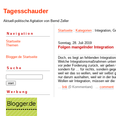
Tagesschauder
Aktuell-politische Agitation von Bernd Zeller
Startseite
:
Kategorien
: Integration, G
Navigation
Startseite
Sonntag, 28. Juli 2019
Themen
Folgen mangelnder Integration
Blogger.de Startseite
Doch, es liegt an fehlenden Integrati
Welche Integrationsmaßnahmen untern
vor jeder Forderung zurück, wir geben vi
Suche
sondern für … für nichts, sondern ge
weil wir das so wollen, weil wir selbs
nur darum aushalten, weil wir in der bu
Wollen wir Integration, müssen wir di
...
link
(0 Kommentare) ...
comment
Werbung