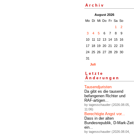
Archiv
August 2026
Mo
Di
Mi
Do
Fr
Sa
So
1
2
3
4
5
6
7
8
9
10
11
12
13
14
15
16
17
18
19
20
21
22
23
24
25
26
27
28
29
30
31
Juli
Letzte
Änderungen
Tausendjuristen
Da gibt es die tausend
befangenen Richter und
RAF-artigen...
by tagesschauder (2026.08.05,
11:06)
Berechtigte Angst vor...
Dass in der alten
Bundesrepublik, D-Mark-Zeit
ein...
by tagesschauder (2026.08.04,