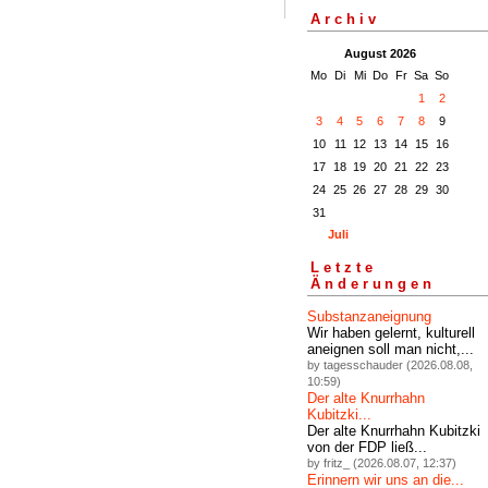
Archiv
August 2026
Mo
Di
Mi
Do
Fr
Sa
So
1
2
3
4
5
6
7
8
9
10
11
12
13
14
15
16
17
18
19
20
21
22
23
24
25
26
27
28
29
30
31
Juli
Letzte
Änderungen
Substanzaneignung
Wir haben gelernt, kulturell
aneignen soll man nicht,...
by tagesschauder (2026.08.08,
10:59)
Der alte Knurrhahn
Kubitzki...
Der alte Knurrhahn Kubitzki
von der FDP ließ...
by fritz_ (2026.08.07, 12:37)
Erinnern wir uns an die...