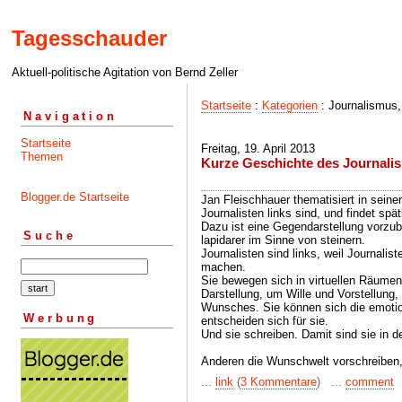
Tagesschauder
Aktuell-politische Agitation von Bernd Zeller
Startseite
:
Kategorien
: Journalismus,
Navigation
Startseite
Freitag, 19. April 2013
Themen
Kurze Geschichte des Journali
Blogger.de Startseite
Jan Fleischhauer thematisiert in sein
Journalisten links sind, und findet spä
Dazu ist eine Gegendarstellung vorzubr
Suche
lapidarer im Sinne von steinern.
Journalisten sind links, weil Journalis
machen.
Sie bewegen sich in virtuellen Räum
Darstellung, um Wille und Vorstellung,
Wunsches. Sie können sich die emotio
Werbung
entscheiden sich für sie.
Und sie schreiben. Damit sind sie in de
Anderen die Wunschwelt vorschreiben, 
...
link
(
3 Kommentare
) ...
comment