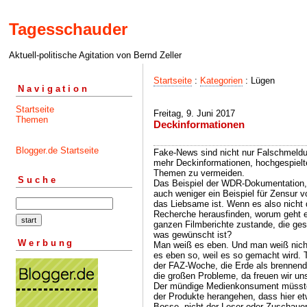
Tagesschauder
Aktuell-politische Agitation von Bernd Zeller
Startseite
:
Kategorien
: Lügen
Navigation
Startseite
Freitag, 9. Juni 2017
Themen
Deckinformationen
Blogger.de Startseite
Fake-News sind nicht nur Falschmeldu
mehr Deckinformationen, hochgespiel
Themen zu vermeiden.
Suche
Das Beispiel der WDR-Dokumentation, 
auch weniger ein Beispiel für Zensur 
das Liebsame ist. Wenn es also nicht 
Recherche herausfinden, worum geht 
ganzen Filmberichte zustande, die ge
was gewünscht ist?
Werbung
Man weiß es eben. Und man weiß nich
es eben so, weil es so gemacht wird. T
der FAZ-Woche, die Erde als brennende
die großen Probleme, da freuen wir uns
Der mündige Medienkonsument müsste 
der Produkte herangehen, dass hier e
Bosse, nicht der Leser oder Zuschauer