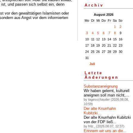
ist, und passen sich selbst ein, denn
Archiv
t vor den gewalttätigen Islamisten oder
August 2026
 sondern aus Angst vor dem informierten
Mo
Di
Mi
Do
Fr
Sa
So
1
2
3
4
5
6
7
8
9
10
11
12
13
14
15
16
17
18
19
20
21
22
23
24
25
26
27
28
29
30
31
Juli
Letzte
Änderungen
Substanzaneignung
Wir haben gelernt, kulturell
aneignen soll man nicht,...
by tagesschauder (2026.08.08,
10:59)
Der alte Knurrhahn
Kubitzki...
Der alte Knurrhahn Kubitzki
von der FDP ließ...
by fritz_ (2026.08.07, 12:37)
Erinnern wir uns an die...