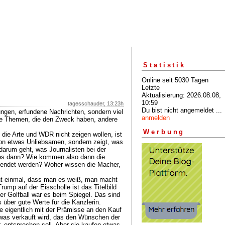
Statistik
Online seit 5030 Tagen
Letzte
Aktualisierung: 2026.08.08,
10:59
tagesschauder, 13:23h
Du bist nicht angemeldet ...
ngen, erfundene Nachrichten, sondern viel
anmelden
te Themen, die den Zweck haben, andere
Werbung
die Arte und WDR nicht zeigen wollen, ist
von etwas Unliebsamen, sondern zeigt, was
darum geht, was Journalisten bei der
es dann? Wie kommen also dann die
sendet werden? Woher wissen die Macher,
t einmal, dass man es weiß, man macht
rump auf der Eisscholle ist das Titelbild
r Golfball war es beim Spiegel. Das sind
 über gute Werte für die Kanzlerin.
eigentlich mit der Prämisse an den Kauf
twas verkauft wird, das den Wünschen der
, entsprechen soll. Aber sie kaufen etwas,