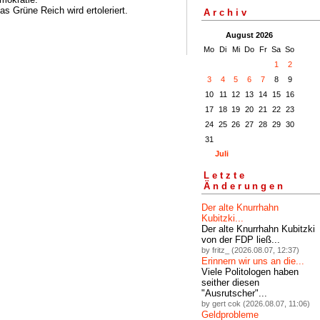
s Grüne Reich wird ertoleriert.
Archiv
August 2026
Mo
Di
Mi
Do
Fr
Sa
So
1
2
3
4
5
6
7
8
9
10
11
12
13
14
15
16
17
18
19
20
21
22
23
24
25
26
27
28
29
30
31
Juli
Letzte
Änderungen
Der alte Knurrhahn
Kubitzki...
Der alte Knurrhahn Kubitzki
von der FDP ließ...
by fritz_ (2026.08.07, 12:37)
Erinnern wir uns an die...
Viele Politologen haben
seither diesen
"Ausrutscher"...
by gert cok (2026.08.07, 11:06)
Geldprobleme