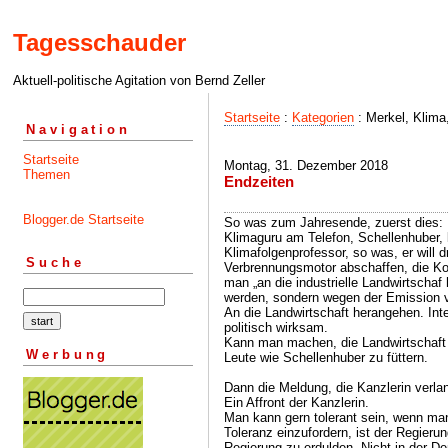
Tagesschauder
Aktuell-politische Agitation von Bernd Zeller
Startseite
:
Kategorien
: Merkel, Klima
Navigation
Startseite
Montag, 31. Dezember 2018
Themen
Endzeiten
Blogger.de Startseite
So was zum Jahresende, zuerst dies:
Klimaguru am Telefon, Schellenhuber,
Klimafolgenprofessor, so was, er will d
Suche
Verbrennungsmotor abschaffen, die 
man „an die industrielle Landwirtschaf 
werden, sondern wegen der Emission 
An die Landwirtschaft herangehen. Int
politisch wirksam.
Kann man machen, die Landwirtschaft d
Werbung
Leute wie Schellenhuber zu füttern.
Dann die Meldung, die Kanzlerin verl
Ein Affront der Kanzlerin.
Man kann gern tolerant sein, wenn man 
Toleranz einzufordern, ist der Regieru
Regierung zu erdulden. Nicht in der De