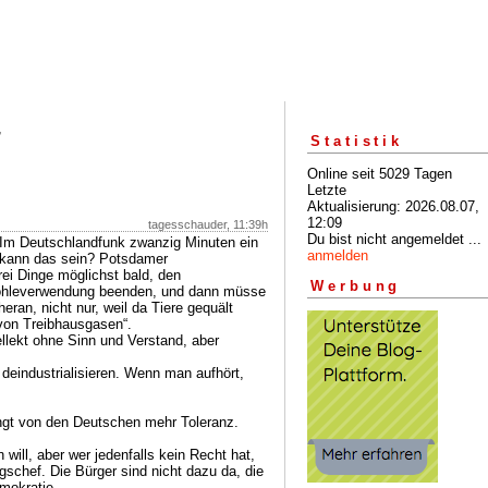
,
Statistik
Online seit 5029 Tagen
Letzte
Aktualisierung: 2026.08.07,
12:09
tagesschauder, 11:39h
Du bist nicht angemeldet ...
 Im Deutschlandfunk zwanzig Minuten ein
anmelden
 kann das sein? Potsdamer
rei Dinge möglichst bald, den
Werbung
Kohleverwendung beenden, und dann müsse
heran, nicht nur, weil da Tiere gequält
von Treibhausgasen“.
ellekt ohne Sinn und Verstand, aber
eindustrialisieren. Wenn man aufhört,
angt von den Deutschen mehr Toleranz.
will, aber wer jedenfalls kein Recht hat,
ngschef. Die Bürger sind nicht dazu da, die
mokratie.