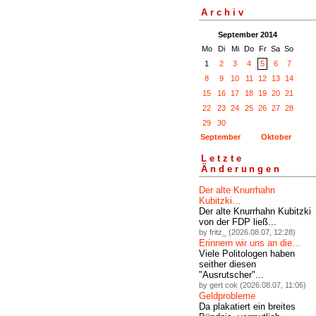
Archiv
September 2014
Mo
Di
Mi
Do
Fr
Sa
So
1
2
3
4
5
6
7
8
9
10
11
12
13
14
15
16
17
18
19
20
21
22
23
24
25
26
27
28
29
30
September
Oktober
Letzte
Änderungen
Der alte Knurrhahn
Kubitzki...
Der alte Knurrhahn Kubitzki
von der FDP ließ...
by fritz_ (2026.08.07, 12:28)
Erinnern wir uns an die...
Viele Politologen haben
seither diesen
"Ausrutscher"...
by gert cok (2026.08.07, 11:06)
Geldprobleme
Da plakatiert ein breites