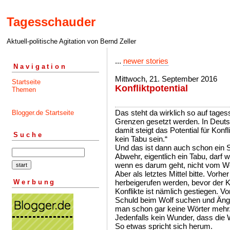
Tagesschauder
Aktuell-politische Agitation von Bernd Zeller
...
newer stories
Navigation
Mittwoch, 21. September 2016
Startseite
Konfliktpotential
Themen
Das steht da wirklich so auf tag
Blogger.de Startseite
Grenzen gesetzt werden. In Deuts
damit steigt das Potential für Kon
Suche
kein Tabu sein.“
Und das ist dann auch schon ein
Abwehr, eigentlich ein Tabu, darf
wenn es darum geht, nicht vom Wo
Aber als letztes Mittel bitte. Vorh
Werbung
herbeigerufen werden, bevor der Kon
Konflikte ist nämlich gestiegen. 
Schuld beim Wolf suchen und Ängs
man schon gar keine Wörter mehr
Jedenfalls kein Wunder, dass die 
So etwas spricht sich herum.