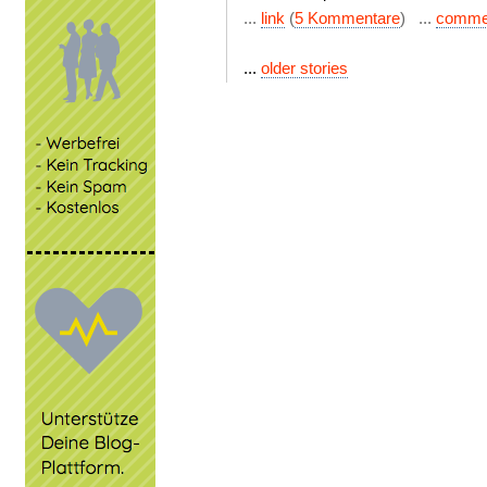
...
link
(
5 Kommentare
) ...
comme
...
older stories