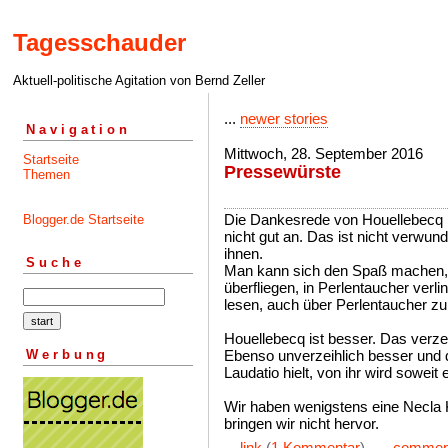
Tagesschauder
Aktuell-politische Agitation von Bernd Zeller
...
newer stories
Navigation
Mittwoch, 28. September 2016
Startseite
Pressewürste
Themen
Die Dankesrede von Houellebecq 
Blogger.de Startseite
nicht gut an. Das ist nicht verwund
ihnen.
Suche
Man kann sich den Spaß machen, 
überfliegen, in Perlentaucher verl
lesen, auch über Perlentaucher zu 
Houellebecq ist besser. Das verzei
Werbung
Ebenso unverzeihlich besser und d
Laudatio hielt, von ihr wird soweit 
Wir haben wenigstens eine Necla 
bringen wir nicht hervor.
...
link
(
1 Kommentar
) ...
commen