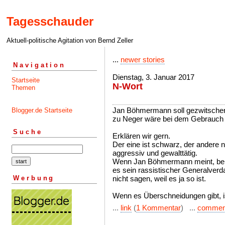
Tagesschauder
Aktuell-politische Agitation von Bernd Zeller
...
newer stories
Navigation
Dienstag, 3. Januar 2017
Startseite
N-Wort
Themen
Jan Böhmermann soll gezwitscher
Blogger.de Startseite
zu Neger wäre bei dem Gebrauch 
Suche
Erklären wir gern.
Der eine ist schwarz, der andere no
aggressiv und gewalttätig.
Wenn Jan Böhmermann meint, beide
es sein rassistischer Generalverda
Werbung
nicht sagen, weil es ja so ist.
Wenn es Überschneidungen gibt, i
...
link
(
1 Kommentar
) ...
commen