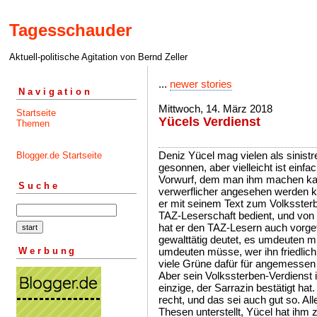
Tagesschauder
Aktuell-politische Agitation von Bernd Zeller
...
newer stories
Navigation
Mittwoch, 14. März 2018
Startseite
Yücels Verdienst
Themen
Deniz Yücel mag vielen als sinistre
Blogger.de Startseite
gesonnen, aber vielleicht ist einfa
Vorwurf, dem man ihm machen ka
Suche
verwerflicher angesehen werden kön
er mit seinem Text zum Volkssterb
TAZ-Leserschaft bedient, und vo
hat er den TAZ-Lesern auch vorge
gewalttätig deutet, es umdeuten 
Werbung
umdeuten müsse, wer ihn friedlic
viele Grüne dafür für angemessen
Aber sein Volkssterben-Verdienst is
einzige, der Sarrazin bestätigt hat
recht, und das sei auch gut so. Al
Thesen unterstellt, Yücel hat ihm