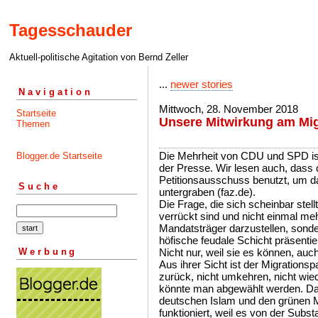
Tagesschauder
Aktuell-politische Agitation von Bernd Zeller
...
newer stories
Navigation
Mittwoch, 28. November 2018
Startseite
Unsere Mitwirkung am Mig
Themen
Die Mehrheit von CDU und SPD ist 
Blogger.de Startseite
der Presse. Wir lesen auch, dass 
Petitionsausschuss benutzt, um d
Suche
untergraben (faz.de).
Die Frage, die sich scheinbar stel
verrückt sind und nicht einmal me
Mandatsträger darzustellen, sonder
höfische feudale Schicht präsentie
Werbung
Nicht nur, weil sie es können, auc
Aus ihrer Sicht ist der Migrationsp
zurück, nicht umkehren, nicht wie
könnte man abgewählt werden. D
deutschen Islam und den grünen 
funktioniert, weil es von der Subst